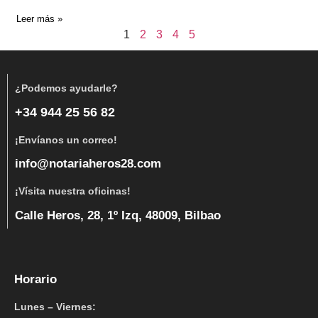
Leer más »
1
2
3
4
5
¿Podemos ayudarle?
+34 944 25 56 82
¡Envíanos un correo!
info@notariaheros28.com
¡Vísita nuestra oficinas!
Calle Heros, 28, 1º Izq, 48009, Bilbao
Horario
Lunes – Viernes: