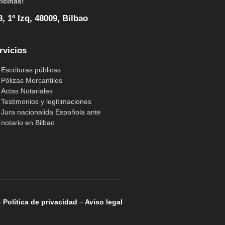
ficinas!
, 1º Izq, 48009, Bilbao
rvicios
Escrituras públicas
Pólizas Mercantiles
Actas Notariales
Testimonios y legitimaciones
Jura nacionalida Española ante
notario en Bilbao
–
Política de privacidad
–
Aviso legal