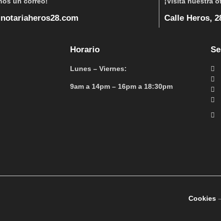
nos un correo!
¡Vísita nuestra o
notariaheros28.com
Calle Heros, 28
Horario
Se
Lunes – Viernes:
9am a 14pm – 16pm a 18:30pm
Cookies