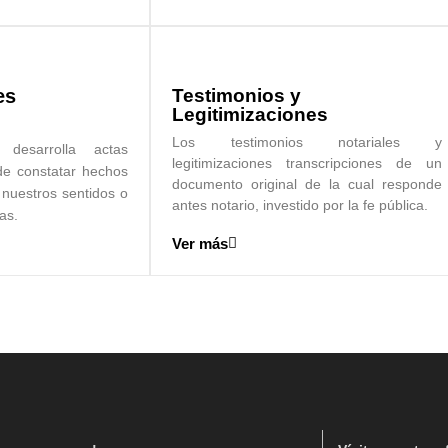
es
Testimonios y
Legitimizaciones
Los testimonios notariales y
desarrolla actas
legitimizaciones transcripciones de un
 de constatar hechos
documento original de la cual responde
 nuestros sentidos o
antes notario, investido por la fe pública.
das.
Ver más