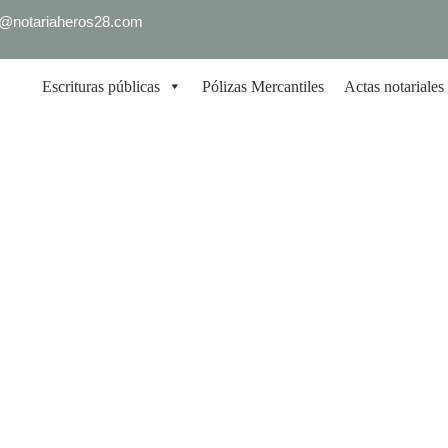
fo@notariaheros28.com
Escrituras públicas
Pólizas Mercantiles
Actas notariales
IOS Y LEGITIMIZACIONES 