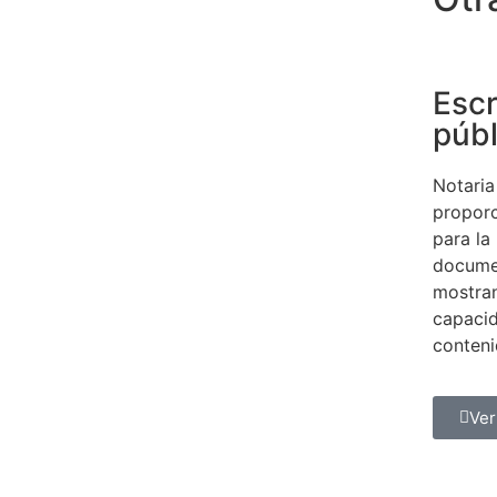
Escr
públ
Notaria
proporc
para la
docume
mostra
capacid
conten
Ver