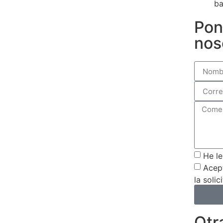
ba
Pon
nos
He le
Acept
la soli
Otr