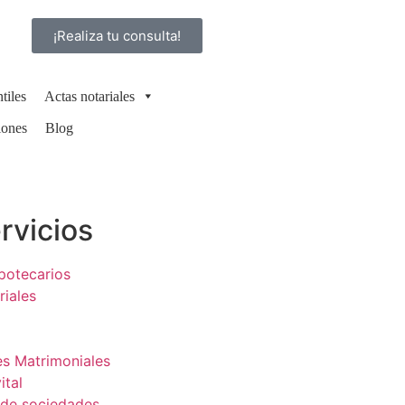
¡Realiza tu consulta!
tiles
Actas notariales
iones
Blog
rvicios
potecarios
riales
es Matrimoniales
ital
 de sociedades