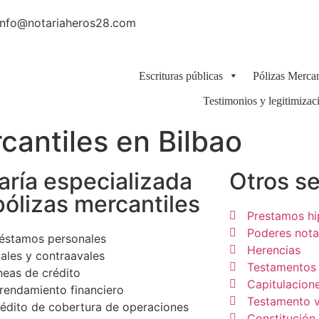
 info@notariaheros28.com
Escrituras públicas
Pólizas Mercan
Testimonios y legitimizac
cantiles en Bilbao
aría especializada
Otros se
pólizas mercantiles
Prestamos hi
Poderes nota
éstamos personales
Herencias
ales y contraavales
Testamentos
neas de crédito
Capitulacion
rendamiento financiero
Testamento v
édito de cobertura de operaciones
Constitución