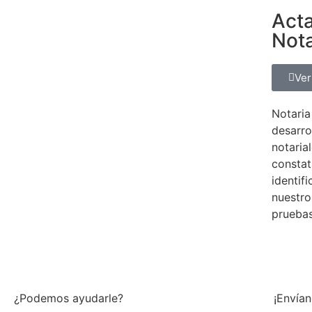
Act
Nota
Ver
Notaria
desarro
notarial
constat
identif
nuestro
pruebas
¿Podemos ayudarle?
¡Envían