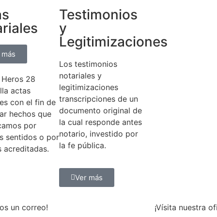
as
Testimonios
riales
y
Legitimizaciones
 más
Los testimonios
notariales y
 Heros 28
legitimizaciones
lla actas
transcripciones de un
es con el fin de
documento original de
ar hechos que
la cual responde antes
icamos por
notario, investido por
s sentidos o por
la fe pública.
 acreditadas.
Ver más
os un correo!
¡Vísita nuestra of