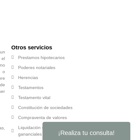
Otros servicios
 un
Prestamos hipotecarios
 el
 no
Poderes notariales
s o
Herencias
bre
ede
Testamentos
ser
Testamento vital
Constitución de sociedades
Compraventa de valores
Liquidación sociedad de
as,
¡Realiza tu consulta!
gananciales