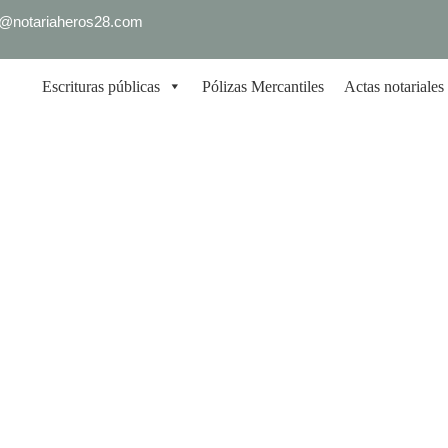
fo@notariaheros28.com
Escrituras públicas
Pólizas Mercantiles
Actas notariales
STAMENTO VITAL EN BIL