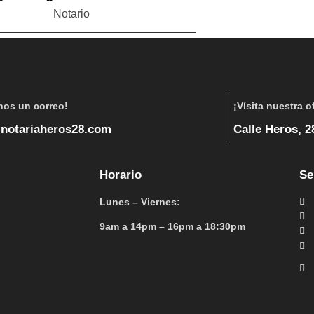
Notario
nos un correo!
¡Vísita nuestra o
notariaheros28.com
Calle Heros, 28
Horario
Se
Lunes – Viernes:
9am a 14pm – 16pm a 18:30pm