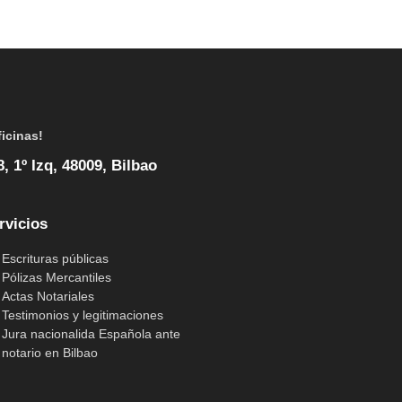
ficinas!
, 1º Izq, 48009, Bilbao
rvicios
Escrituras públicas
Pólizas Mercantiles
Actas Notariales
Testimonios y legitimaciones
Jura nacionalida Española ante
notario en Bilbao