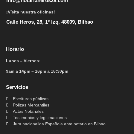
info@notariaheros28.com
¡Vísita nuestra oficinas!
Calle Heros, 28, 1º Izq, 48009, Bilbao
Horario
Lunes – Viernes:
9am a 14pm – 16pm a 18:30pm
Servicios
Escrituras públicas
Pólizas Mercantiles
Actas Notariales
Testimonios y legitimaciones
Jura nacionalida Española ante notario en Bilbao