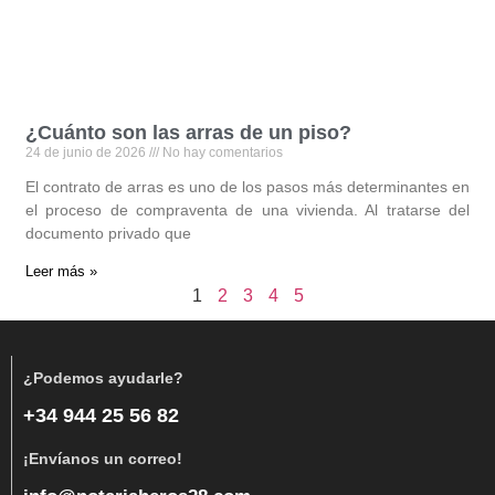
¿Cuánto son las arras de un piso?
24 de junio de 2026
No hay comentarios
El contrato de arras es uno de los pasos más determinantes en
el proceso de compraventa de una vivienda. Al tratarse del
documento privado que
Leer más »
1
2
3
4
5
¿Podemos ayudarle?
+34 944 25 56 82
¡Envíanos un correo!