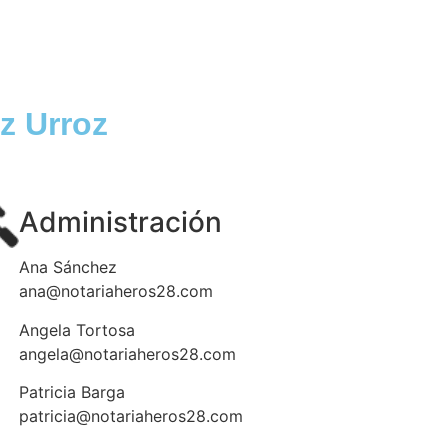
z Urroz
Administración
Ana Sánchez
ana@notariaheros28.com
Angela Tortosa
angela@notariaheros28.com
Patricia Barga
patricia@notariaheros28.com