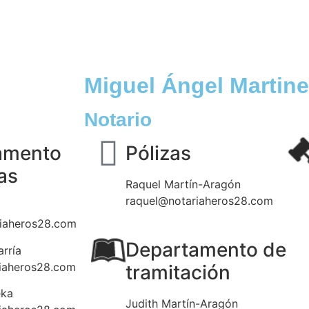
Miguel Ángel Martine
Notario
amento
Pólizas
as
Raquel Martín-Aragón
raquel@notariaheros28.com
iaheros28.com
Departamento de
rría
iaheros28.com
tramitación
eka
Judith Martín-Aragón