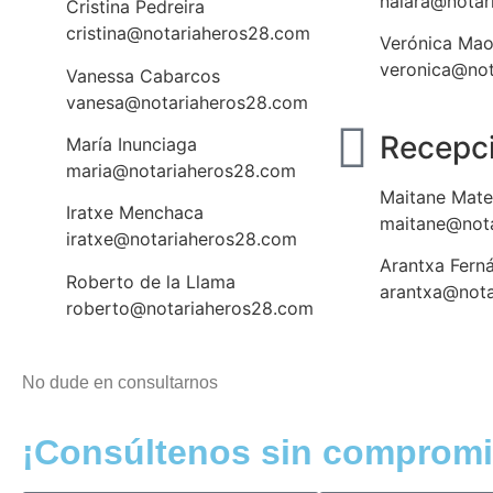
naiara@notar
Cristina Pedreira
cristina@notariaheros28.com
Verónica Mao
veronica@no
Vanessa Cabarcos
vanesa@notariaheros28.com
Recepc
María Inunciaga
maria@notariaheros28.com
Maitane Mat
Iratxe Menchaca
maitane@not
iratxe@notariaheros28.com
Arantxa Fern
Roberto de la Llama
arantxa@not
roberto@notariaheros28.com
No dude en consultarnos
¡Consúltenos sin compromi