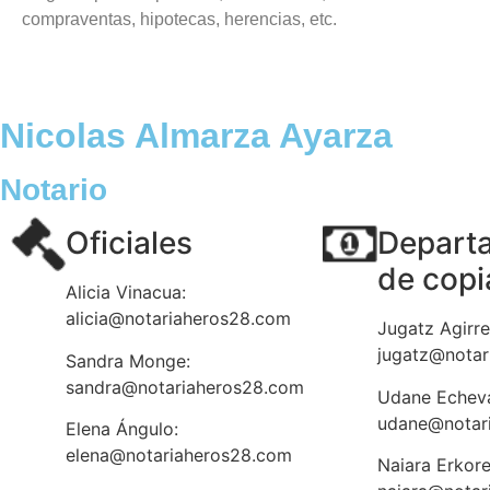
compraventas, hipotecas, herencias, etc.
Nicolas Almarza Ayarza
Notario
Oficiales
Depart
de copi
Alicia Vinacua:
alicia@notariaheros28.com
Jugatz Agirre
jugatz@notar
Sandra Monge:
sandra@notariaheros28.com
Udane Echeva
udane@notar
Elena Ángulo:
elena@notariaheros28.com
Naiara Erkor