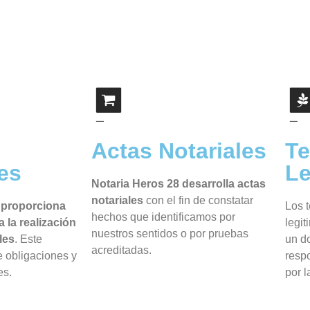
Actas Notariales
Te
es
Le
Notaria Heros 28 desarrolla actas
notariales
con el fin de constatar
e proporciona
Los t
hechos que identificamos por
 la realización
legit
nuestros sentidos o por pruebas
les
. Este
un d
acreditadas.
 obligaciones y
respo
es.
por l