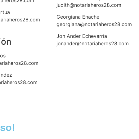
iaheros28.com
judith@notariaheros28.com
rtua
Georgiana Enache
tariaheros28.com
georgiana@notariaheros28.com
Jon Ander Echevarría
ión
jonander@notariaheros28.com
eos
ariaheros28.com
ández
ariaheros28.com
so!