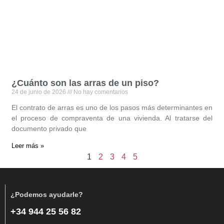
¿Cuánto son las arras de un piso?
24 de junio de 2026
No hay comentarios
El contrato de arras es uno de los pasos más determinantes en
el proceso de compraventa de una vivienda. Al tratarse del
documento privado que
Leer más »
1
2
3
4
5
¿Podemos ayudarle?
+34 944 25 56 82